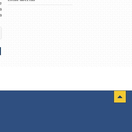
e
a
a