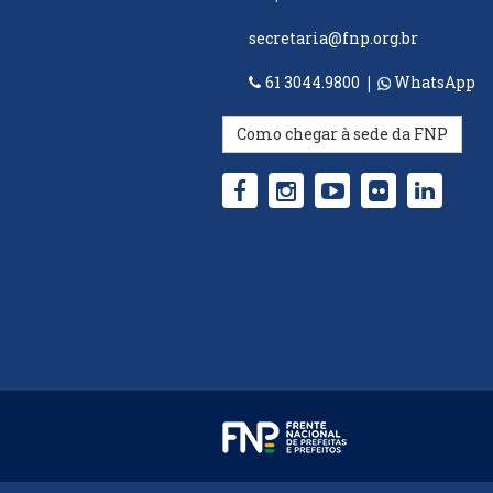
secretaria@fnp.org.br
61 3044.9800
|
WhatsApp
Como chegar à sede da FNP