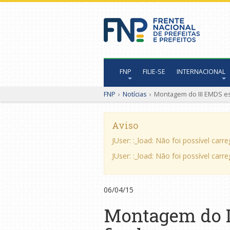
FNP
FILIE-SE
INTERNACIONAL
FNP
›
Notícias
›
Montagem do III EMDS est
Aviso
JUser: :_load: Não foi possível carr
JUser: :_load: Não foi possível carr
06/04/15
Montagem do I