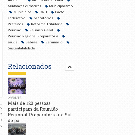
Mudanças climáticas
Municipalismo
Municípios
ONU
Pacto
Federativo
precatórios
Prefeitos
Reforma Tributária
Reunião
Reunião Geral
Reunião Regional Preparatória
saúde
Sebrae
Seminário
Sustentabilidade
Relacionados
29/01/15
Mais de 120 pessoas
s
participam da Reunião
e
Regional Preparatória no Sul
o
do paí
s