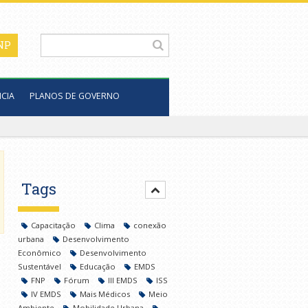
CIA
PLANOS DE GOVERNO
Tags
Capacitação
Clima
conexão
urbana
Desenvolvimento
Econômico
Desenvolvimento
Sustentável
Educação
EMDS
FNP
Fórum
III EMDS
ISS
IV EMDS
Mais Médicos
Meio
Ambiente
Mobilidade Urbana