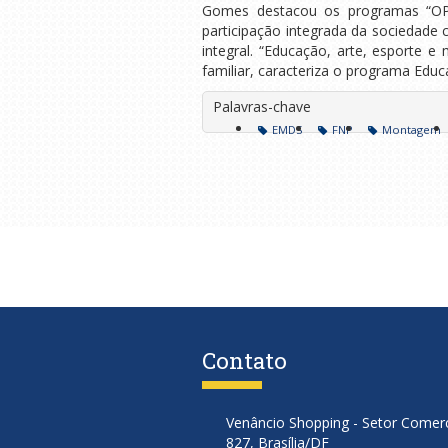
Gomes destacou os programas “OP E
participação integrada da sociedade
integral. “Educação, arte, esporte e
familiar, caracteriza o programa Educa
Palavras-chave
EMDS
FNP
Montagem
Contato
Venâncio Shopping - Setor Comerci
827, Brasília/DF