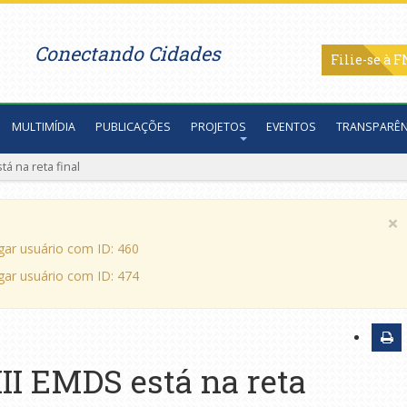
Conectando Cidades
Filie-se
MULTIMÍDIA
PUBLICAÇÕES
PROJETOS
EVENTOS
TRANSPARÊN
á na reta final
×
egar usuário com ID: 460
egar usuário com ID: 474
II EMDS está na reta