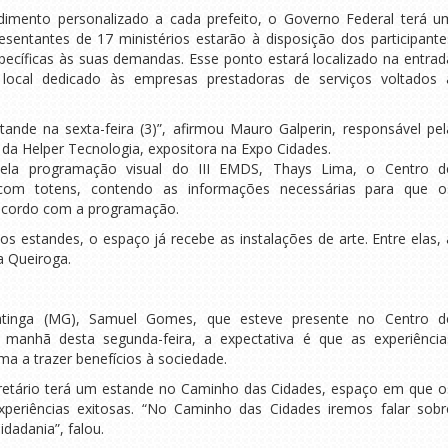
imento personalizado a cada prefeito, o Governo Federal terá u
sentantes de 17 ministérios estarão à disposição dos participante
pecíficas às suas demandas. Esse ponto estará localizado na entrad
local dedicado às empresas prestadoras de serviços voltados 
nde na sexta-feira (3)”, afirmou Mauro Galperin, responsável pel
da Helper Tecnologia, expositora na Expo Cidades.
pela programação visual do III EMDS, Thays Lima, o Centro d
 com totens, contendo as informações necessárias para que o
e acordo com a programação.
 estandes, o espaço já recebe as instalações de arte. Entre elas, 
a Queiroga.
patinga (MG), Samuel Gomes, que esteve presente no Centro d
manhã desta segunda-feira, a expectativa é que as experiência
ma a trazer benefícios à sociedade.
retário terá um estande no Caminho das Cidades, espaço em que o
experiências exitosas. “No Caminho das Cidades iremos falar sobr
dadania”, falou.