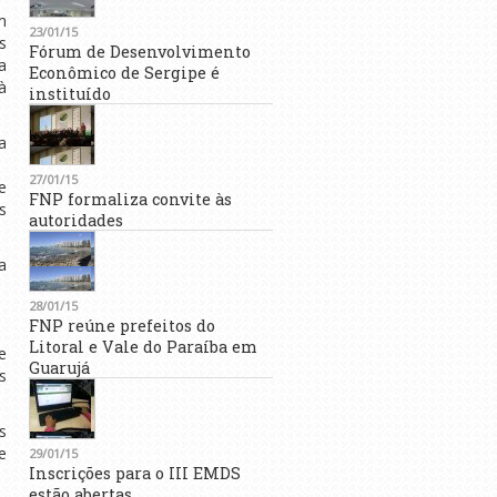
m
23/01/15
s
Fórum de Desenvolvimento
a
Econômico de Sergipe é
à
instituído
a
27/01/15
e
FNP formaliza convite às
s
autoridades
a
28/01/15
FNP reúne prefeitos do
Litoral e Vale do Paraíba em
e
Guarujá
s
s
e
29/01/15
Inscrições para o III EMDS
estão abertas