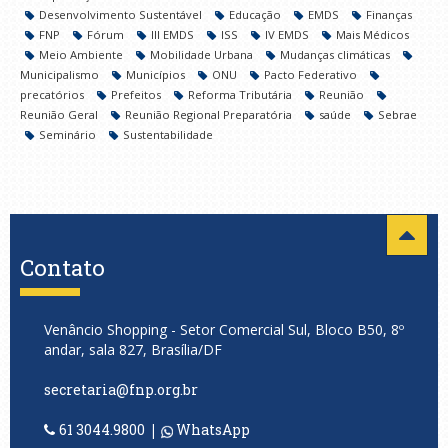
Desenvolvimento Sustentável
Educação
EMDS
Finanças
FNP
Fórum
III EMDS
ISS
IV EMDS
Mais Médicos
Meio Ambiente
Mobilidade Urbana
Mudanças climáticas
Municipalismo
Municípios
ONU
Pacto Federativo
precatórios
Prefeitos
Reforma Tributária
Reunião
Reunião Geral
Reunião Regional Preparatória
saúde
Sebrae
Seminário
Sustentabilidade
Contato
Venâncio Shopping - Setor Comercial Sul, Bloco B50, 8º
andar, sala 827, Brasília/DF
secretaria@fnp.org.br
61 3044.9800
|
WhatsApp