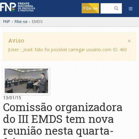
Filie-se
FNP
›
Filie-se
›
EMDS
×
Aviso
JUser: :_load: Não foi possível carregar usuário com ID: 460
13/01/15
Comissão organizadora
do III EMDS tem nova
reunião nesta quarta-