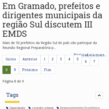
Em Gramado, prefeitos e
dirigentes municipais da
região Sul discutem III
EMDS
Mais de 50 prefeitos da Região Sul do país vão participar da
Reunião Regional Preparatória p...
Notícias
Leia mais...
Início
Anterior
1
2
3
4
5
6
7
8
9
Próximo
Fim
Página 8 de 9
Tags
Capacitação
conexão urbana
Desenvolvimento Econômico