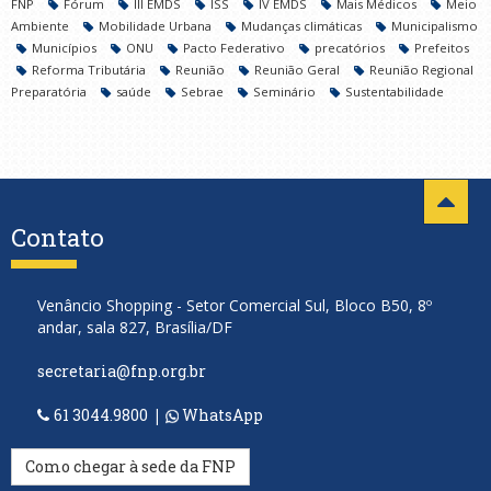
FNP
Fórum
III EMDS
ISS
IV EMDS
Mais Médicos
Meio
Ambiente
Mobilidade Urbana
Mudanças climáticas
Municipalismo
Municípios
ONU
Pacto Federativo
precatórios
Prefeitos
Reforma Tributária
Reunião
Reunião Geral
Reunião Regional
Preparatória
saúde
Sebrae
Seminário
Sustentabilidade
Contato
Venâncio Shopping - Setor Comercial Sul, Bloco B50, 8º
andar, sala 827, Brasília/DF
secretaria@fnp.org.br
61 3044.9800
|
WhatsApp
Como chegar à sede da FNP