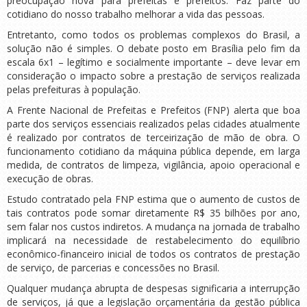
preocupação nova para prefeitas e prefeitos. Faz parte do
cotidiano do nosso trabalho melhorar a vida das pessoas.
Entretanto, como todos os problemas complexos do Brasil, a
solução não é simples. O debate posto em Brasília pelo fim da
escala 6x1 – legítimo e socialmente importante – deve levar em
consideração o impacto sobre a prestação de serviços realizada
pelas prefeituras à população.
A Frente Nacional de Prefeitas e Prefeitos (FNP) alerta que boa
parte dos serviços essenciais realizados pelas cidades atualmente
é realizado por contratos de terceirização de mão de obra. O
funcionamento cotidiano da máquina pública depende, em larga
medida, de contratos de limpeza, vigilância, apoio operacional e
execução de obras.
Estudo contratado pela FNP estima que o aumento de custos de
tais contratos pode somar diretamente R$ 35 bilhões por ano,
sem falar nos custos indiretos. A mudança na jornada de trabalho
implicará na necessidade de restabelecimento do equilíbrio
econômico-financeiro inicial de todos os contratos de prestação
de serviço, de parcerias e concessões no Brasil.
Qualquer mudança abrupta de despesas significaria a interrupção
de serviços, já que a legislação orçamentária da gestão pública