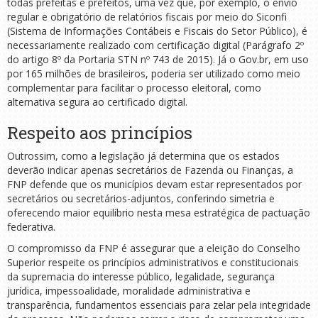
todas prefeitas e prefeitos, uma vez que, por exemplo, o envio
regular e obrigatório de relatórios fiscais por meio do Siconfi
(Sistema de Informações Contábeis e Fiscais do Setor Público), é
necessariamente realizado com certificação digital (Parágrafo 2º
do artigo 8º da Portaria STN nº 743 de 2015). Já o Gov.br, em uso
por 165 milhões de brasileiros, poderia ser utilizado como meio
complementar para facilitar o processo eleitoral, como
alternativa segura ao certificado digital.
Respeito aos princípios
Outrossim, como a legislação já determina que os estados
deverão indicar apenas secretários de Fazenda ou Finanças, a
FNP defende que os municípios devam estar representados por
secretários ou secretários-adjuntos, conferindo simetria e
oferecendo maior equilíbrio nesta mesa estratégica de pactuação
federativa.
O compromisso da FNP é assegurar que a eleição do Conselho
Superior respeite os princípios administrativos e constitucionais
da supremacia do interesse público, legalidade, segurança
jurídica, impessoalidade, moralidade administrativa e
transparência, fundamentos essenciais para zelar pela integridade