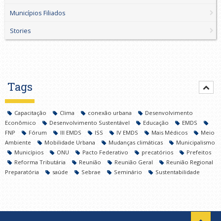
Municípios Filiados
Stories
Tags
Capacitação
Clima
conexão urbana
Desenvolvimento
Econômico
Desenvolvimento Sustentável
Educação
EMDS
FNP
Fórum
III EMDS
ISS
IV EMDS
Mais Médicos
Meio
Ambiente
Mobilidade Urbana
Mudanças climáticas
Municipalismo
Municípios
ONU
Pacto Federativo
precatórios
Prefeitos
Reforma Tributária
Reunião
Reunião Geral
Reunião Regional
Preparatória
saúde
Sebrae
Seminário
Sustentabilidade