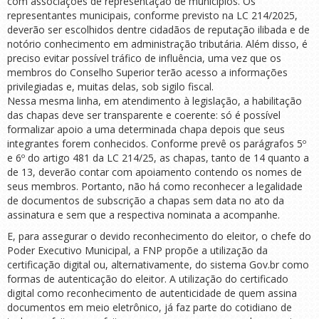
com associações de representação de municípios. Os
representantes municipais, conforme previsto na LC 214/2025,
deverão ser escolhidos dentre cidadãos de reputação ilibada e de
notório conhecimento em administração tributária. Além disso, é
preciso evitar possível tráfico de influência, uma vez que os
membros do Conselho Superior terão acesso a informações
privilegiadas e, muitas delas, sob sigilo fiscal.
Nessa mesma linha, em atendimento à legislação, a habilitação
das chapas deve ser transparente e coerente: só é possível
formalizar apoio a uma determinada chapa depois que seus
integrantes forem conhecidos. Conforme prevê os parágrafos 5º
e 6º do artigo 481 da LC 214/25, as chapas, tanto de 14 quanto a
de 13, deverão contar com apoiamento contendo os nomes de
seus membros. Portanto, não há como reconhecer a legalidade
de documentos de subscrição a chapas sem data no ato da
assinatura e sem que a respectiva nominata a acompanhe.
E, para assegurar o devido reconhecimento do eleitor, o chefe do
Poder Executivo Municipal, a FNP propõe a utilização da
certificação digital ou, alternativamente, do sistema Gov.br como
formas de autenticação do eleitor. A utilização do certificado
digital como reconhecimento de autenticidade de quem assina
documentos em meio eletrônico, já faz parte do cotidiano de