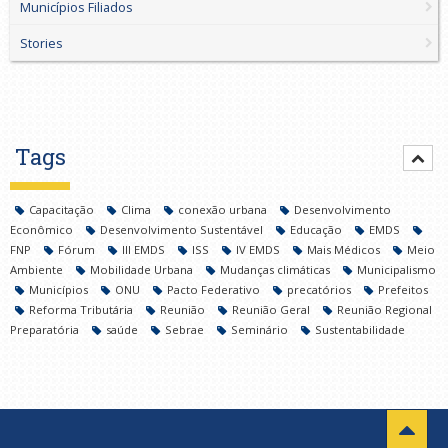
Municípios Filiados
Stories
Tags
Capacitação
Clima
conexão urbana
Desenvolvimento
Econômico
Desenvolvimento Sustentável
Educação
EMDS
FNP
Fórum
III EMDS
ISS
IV EMDS
Mais Médicos
Meio
Ambiente
Mobilidade Urbana
Mudanças climáticas
Municipalismo
Municípios
ONU
Pacto Federativo
precatórios
Prefeitos
Reforma Tributária
Reunião
Reunião Geral
Reunião Regional
Preparatória
saúde
Sebrae
Seminário
Sustentabilidade