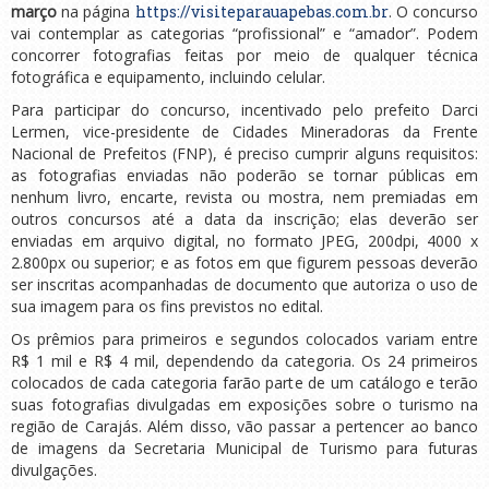
março
na página
https://visiteparauapebas.com.br
. O concurso
vai contemplar as categorias “profissional” e “amador”. Podem
concorrer fotografias feitas por meio de qualquer técnica
fotográfica e equipamento, incluindo celular.
Para participar do concurso, incentivado pelo prefeito Darci
Lermen, vice-presidente de Cidades Mineradoras da Frente
Nacional de Prefeitos (FNP), é preciso cumprir alguns requisitos:
as fotografias enviadas não poderão se tornar públicas em
nenhum livro, encarte, revista ou mostra, nem premiadas em
outros concursos até a data da inscrição; elas deverão ser
enviadas em arquivo digital, no formato JPEG, 200dpi, 4000 x
2.800px ou superior; e as fotos em que figurem pessoas deverão
ser inscritas acompanhadas de documento que autoriza o uso de
sua imagem para os fins previstos no edital.
Os prêmios para primeiros e segundos colocados variam entre
R$ 1 mil e R$ 4 mil, dependendo da categoria. Os 24 primeiros
colocados de cada categoria farão parte de um catálogo e terão
suas fotografias divulgadas em exposições sobre o turismo na
região de Carajás. Além disso, vão passar a pertencer ao banco
de imagens da Secretaria Municipal de Turismo para futuras
divulgações.