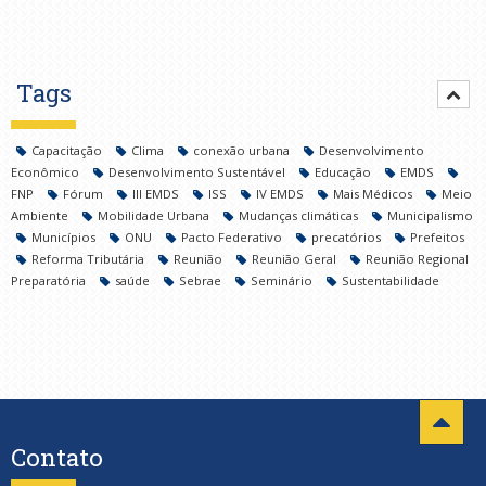
Tags
Capacitação
Clima
conexão urbana
Desenvolvimento
Econômico
Desenvolvimento Sustentável
Educação
EMDS
FNP
Fórum
III EMDS
ISS
IV EMDS
Mais Médicos
Meio
Ambiente
Mobilidade Urbana
Mudanças climáticas
Municipalismo
Municípios
ONU
Pacto Federativo
precatórios
Prefeitos
Reforma Tributária
Reunião
Reunião Geral
Reunião Regional
Preparatória
saúde
Sebrae
Seminário
Sustentabilidade
Contato