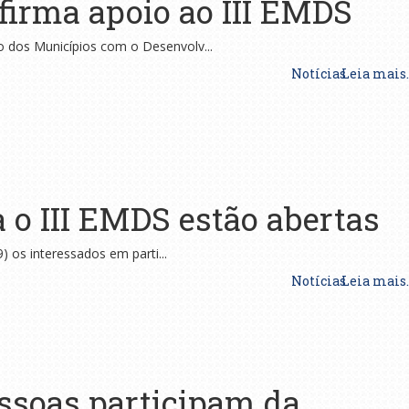
irma apoio ao III EMDS
o dos Municípios com o Desenvolv...
Notícias
Leia mais..
a o III EMDS estão abertas
9) os interessados em parti...
Notícias
Leia mais..
ssoas participam da