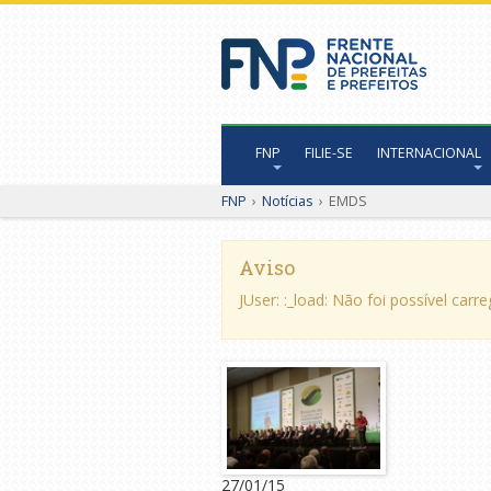
FNP
FILIE-SE
INTERNACIONAL
FNP
›
Notícias
›
EMDS
Aviso
JUser: :_load: Não foi possível carr
27/01/15