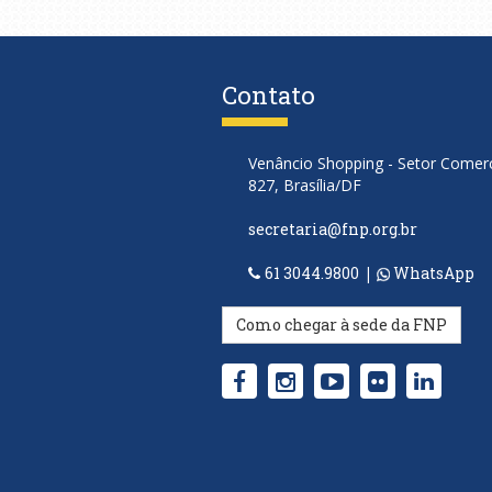
Contato
Venâncio Shopping - Setor Comerci
827, Brasília/DF
secretaria@fnp.org.br
61 3044.9800
|
WhatsApp
Como chegar à sede da FNP