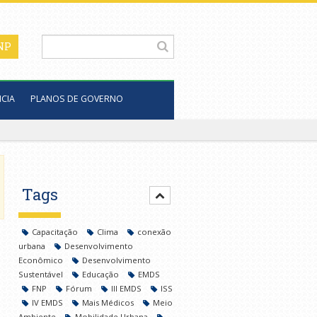
CIA
PLANOS DE GOVERNO
Tags
Capacitação
Clima
conexão
urbana
Desenvolvimento
Econômico
Desenvolvimento
Sustentável
Educação
EMDS
FNP
Fórum
III EMDS
ISS
IV EMDS
Mais Médicos
Meio
Ambiente
Mobilidade Urbana