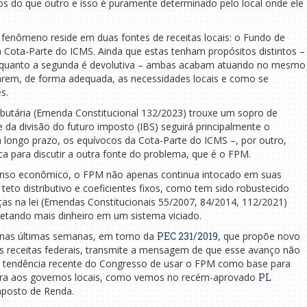
os do que outro e isso é puramente determinado pelo local onde ele
 fenômeno reside em duas fontes de receitas locais: o Fundo de
a Cota-Parte do ICMS. Ainda que estas tenham propósitos distintos –
, enquanto a segunda é devolutiva – ambas acabam atuando no mesmo
varem, de forma adequada, as necessidades locais e como se
s.
ributária (Emenda Constitucional 132/2023) trouxe um sopro de
e da divisão do futuro imposto (IBS) seguirá principalmente o
 longo prazo, os equívocos da Cota-Parte do ICMS –, por outro,
ica para discutir a outra fonte do problema, que é o FPM.
nso econômico, o FPM não apenas continua intocado em suas
 teto distributivo e coeficientes fixos, como tem sido robustecido
as na lei (Emendas Constitucionais 55/2007, 84/2014, 112/2021)
tando mais dinheiro em um sistema viciado.
nas últimas semanas, em torno da
PEC 231/2019
, que propõe novo
s receitas federais, transmite a mensagem de que esse avanço não
a tendência recente do Congresso de usar o FPM como base para
nceira aos governos locais, como vemos no recém-aprovado
PL
mposto de Renda.