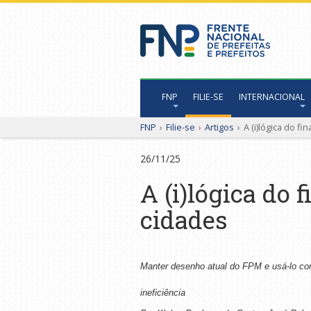
FNP
FILIE-SE
INTERNACIONAL
FNP
›
Filie-se
›
Artigos
›
A (i)lógica do f
26/11/25
A (i)lógica do
cidades
Manter desenho atual do FPM e usá-lo com
ineficiência