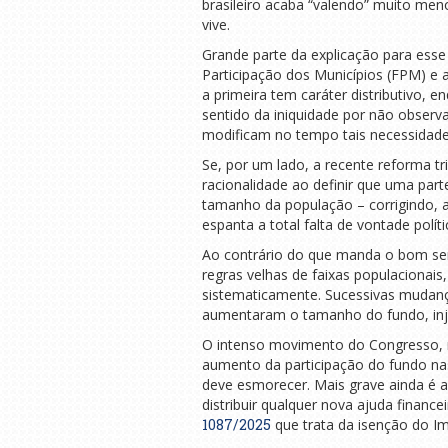
brasileiro acaba “valendo” muito men
vive.
Grande parte da explicação para esse
Participação dos Municípios (FPM) e 
a primeira tem caráter distributivo
sentido da iniquidade por não obser
modificam no tempo tais necessidade
Se, por um lado, a recente reforma t
racionalidade ao definir que uma part
tamanho da população – corrigindo, a
espanta a total falta de vontade polít
Ao contrário do que manda o bom se
regras velhas de faixas populacionais,
sistematicamente. Sucessivas mudanç
aumentaram o tamanho do fundo, inje
O intenso movimento do Congresso, 
aumento da participação do fundo na
deve esmorecer. Mais grave ainda é 
distribuir qualquer nova ajuda fina
1087/2025
que trata da isenção do I