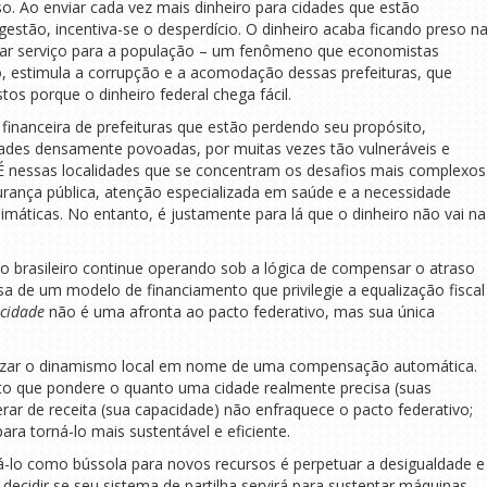
so. Ao enviar cada vez mais dinheiro para cidades que estão
estão, incentiva-se o desperdício. O dinheiro acaba ficando preso n
virar serviço para a população – um fenômeno que economistas
o, estimula a corrupção e a acomodação dessas prefeituras, que
os porque o dinheiro federal chega fácil.
financeira de prefeituras que estão perdendo seu propósito,
dades densamente povoadas, por muitas vezes tão vulneráveis e
 É nessas localidades que se concentram os desafios mais complexos
urança pública, atenção especializada em saúde e a necessidade
máticas. No entanto, é justamente para lá que o dinheiro não vai na
o brasileiro continue operando sob a lógica de compensar o atraso
 de um modelo de financiamento que privilegie a equalização fiscal
acidade
não é uma afronta ao pacto federativo, mas sua única
alizar o dinamismo local em nome de uma compensação automática.
o que pondere o quanto uma cidade realmente precisa (suas
r de receita (sua capacidade) não enfraquece o pacto federativo;
ara torná-lo mais sustentável e eficiente.
-lo como bússola para novos recursos é perpetuar a desigualdade e
sa decidir se seu sistema de partilha servirá para sustentar máquinas