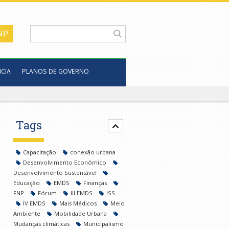
CIA
PLANOS DE GOVERNO
Tags
Capacitação
conexão urbana
Desenvolvimento Econômico
Desenvolvimento Sustentável
Educação
EMDS
Finanças
FNP
Fórum
III EMDS
ISS
IV EMDS
Mais Médicos
Meio
Ambiente
Mobilidade Urbana
Mudanças climáticas
Municipalismo