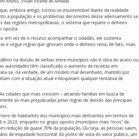
rto Afonso, Vívian Vicente de Almeida
que, embora antigo, tornou-se insustentável diante da realidade
nto a população e os problemas decorrentes desse adensamento se
 das regiões metropolitanas, o sistema que reparte o dinheiro
o oposta.
da: em vez de o recurso acompanhar o cidadão, ele sustenta
das e segue regras que ignoram onde o dinheiro seria, de fato, mais
uilíbrio na divisão de verbas entre municípios não é obra do acaso ou
s autoridades têm classificado o aumento de receitas em
rata-se, na verdade, de um modelo mal desenhado, mantido por
anham com a situação atual e bloqueiam qualquer tentativa de
As cidades que mais crescem – atraindo famílias em busca de
ente as mais prejudicadas pelas regras de divisão das principais
ios.
mero de habitantes dos municípios mais deficientes em termos de
00 e 2023, enquanto no grupo oposto (municípios mais “ricos” de
 com redução de quase 70% da população. Ou seja, as pessoas saem,
nário de iniquidade horizontal: do ponto de vista do setor público, um