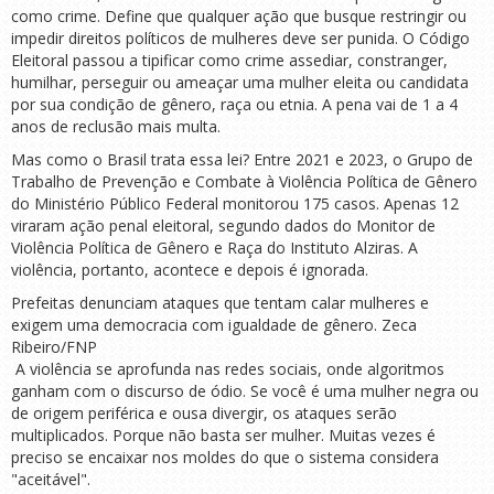
como crime. Define que qualquer ação que busque restringir ou
impedir direitos políticos de mulheres deve ser punida. O Código
Eleitoral passou a tipificar como crime assediar, constranger,
humilhar, perseguir ou ameaçar uma mulher eleita ou candidata
por sua condição de gênero, raça ou etnia. A pena vai de 1 a 4
anos de reclusão mais multa.
Mas como o Brasil trata essa lei? Entre 2021 e 2023, o Grupo de
Trabalho de Prevenção e Combate à Violência Política de Gênero
do Ministério Público Federal monitorou 175 casos. Apenas 12
viraram ação penal eleitoral, segundo dados do Monitor de
Violência Política de Gênero e Raça do Instituto Alziras. A
violência, portanto, acontece e depois é ignorada.
Prefeitas denunciam ataques que tentam calar mulheres e
exigem uma democracia com igualdade de gênero.
Zeca
Ribeiro/FNP
A violência se aprofunda nas redes sociais, onde algoritmos
ganham com o discurso de ódio. Se você é uma mulher negra ou
de origem periférica e ousa divergir, os ataques serão
multiplicados. Porque não basta ser mulher. Muitas vezes é
preciso se encaixar nos moldes do que o sistema considera
"aceitável".