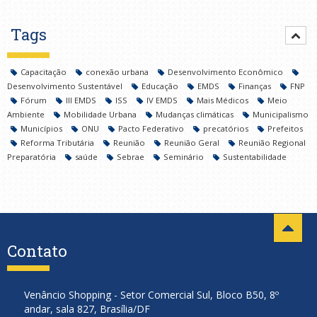
Tags
Capacitação
conexão urbana
Desenvolvimento Econômico
Desenvolvimento Sustentável
Educação
EMDS
Finanças
FNP
Fórum
III EMDS
ISS
IV EMDS
Mais Médicos
Meio
Ambiente
Mobilidade Urbana
Mudanças climáticas
Municipalismo
Municípios
ONU
Pacto Federativo
precatórios
Prefeitos
Reforma Tributária
Reunião
Reunião Geral
Reunião Regional
Preparatória
saúde
Sebrae
Seminário
Sustentabilidade
Contato
Venâncio Shopping - Setor Comercial Sul, Bloco B50, 8º
andar, sala 827, Brasília/DF