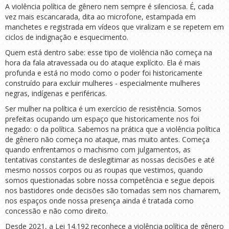
A violência política de gênero nem sempre é silenciosa. É, cada
vez mais escancarada, dita ao microfone, estampada em
manchetes e registrada em vídeos que viralizam e se repetem em
ciclos de indignação e esquecimento.
Quem está dentro sabe: esse tipo de violência não começa na
hora da fala atravessada ou do ataque explícito. Ela é mais
profunda e está no modo como o poder foi historicamente
construído para excluir mulheres - especialmente mulheres
negras, indígenas e periféricas.
Ser mulher na política é um exercício de resistência. Somos
prefeitas ocupando um espaço que historicamente nos foi
negado: o da política. Sabemos na prática que a violência política
de gênero não começa no ataque, mas muito antes. Começa
quando enfrentamos o machismo com julgamentos, as
tentativas constantes de deslegitimar as nossas decisões e até
mesmo nossos corpos ou as roupas que vestimos, quando
somos questionadas sobre nossa competência e segue depois
nos bastidores onde decisões são tomadas sem nos chamarem,
nos espaços onde nossa presença ainda é tratada como
concessão e não como direito.
Desde 2021, a Lei 14.192 reconhece a violência política de gênero