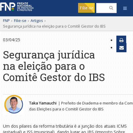
Filie-se
FNP
›
Filie-se
›
Artigos
›
Segurança jurídica na eleição para o Comitê Gestor do IBS
03/04/25
Segurança jurídica
na eleição para o
Comitê Gestor do IBS
.
Taka Yamauchi
| Prefeito de Diadema e membro da Comis
das Eleições para o Comitê Gestor do IBS
Um dos pilares da reforma tributária é a junção dos atuais ICMS
(estadual) e ISS (municipal), dando lugar ao IBS (Imposto Sobre