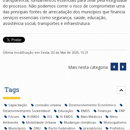
transparência, fundamentos essenciais para zelar pela integridade
do processo. Não podemos correr o risco de comprometer uma
das principais fontes de arrecadação dos municípios que financia
serviços essenciais como segurança, saúde, educação,
assistência social, transportes e infraestrutura.
Última modificação em Sexta, 02 de Mai de 2025, 15:21
Mais nesta categoria:
Tags
Capacitação
conexão urbana
Desenvolvimento Econômico
Desenvolvimento Sustentável
Educação
EMDS
Finanças
FNP
Fórum
III EMDS
ISS
IV EMDS
Mais Médicos
Meio
Ambiente
Mobilidade Urbana
Mudanças climáticas
Municipalismo
Municípios
ONU
Pacto Federativo
precatórios
Prefeitos