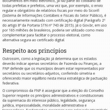
documentos em meio eletrônico, já faz parte do cotidiano de
todas prefeitas e prefeitos, uma vez que, por exemplo, o envio
regular e obrigatório de relatórios fiscais por meio do Siconfi
(Sistema de Informações Contábeis e Fiscais do Setor Público), é
necessariamente realizado com certificação digital (Parágrafo 2º
do artigo 8º da Portaria STN nº 743 de 2015). Já o Gov.br, em uso
por 165 milhões de brasileiros, poderia ser utilizado como meio
complementar para facilitar o processo eleitoral, como
alternativa segura ao certificado digital.
Respeito aos princípios
Outrossim, como a legislação já determina que os estados
deverão indicar apenas secretários de Fazenda ou Finanças, a
FNP defende que os municípios devam estar representados por
secretários ou secretários-adjuntos, conferindo simetria e
oferecendo maior equilíbrio nesta mesa estratégica de pactuação
federativa.
O compromisso da FNP é assegurar que a eleição do Conselho
Superior respeite os princípios administrativos e constitucionais
da supremacia do interesse público, legalidade, segurança
jurídica, impessoalidade, moralidade administrativa e