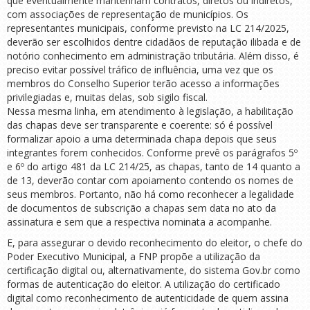
que eventualmente mantenham contratos, diretos ou indiretos,
com associações de representação de municípios. Os
representantes municipais, conforme previsto na LC 214/2025,
deverão ser escolhidos dentre cidadãos de reputação ilibada e de
notório conhecimento em administração tributária. Além disso, é
preciso evitar possível tráfico de influência, uma vez que os
membros do Conselho Superior terão acesso a informações
privilegiadas e, muitas delas, sob sigilo fiscal.
Nessa mesma linha, em atendimento à legislação, a habilitação
das chapas deve ser transparente e coerente: só é possível
formalizar apoio a uma determinada chapa depois que seus
integrantes forem conhecidos. Conforme prevê os parágrafos 5º
e 6º do artigo 481 da LC 214/25, as chapas, tanto de 14 quanto a
de 13, deverão contar com apoiamento contendo os nomes de
seus membros. Portanto, não há como reconhecer a legalidade
de documentos de subscrição a chapas sem data no ato da
assinatura e sem que a respectiva nominata a acompanhe.
E, para assegurar o devido reconhecimento do eleitor, o chefe do
Poder Executivo Municipal, a FNP propõe a utilização da
certificação digital ou, alternativamente, do sistema Gov.br como
formas de autenticação do eleitor. A utilização do certificado
digital como reconhecimento de autenticidade de quem assina