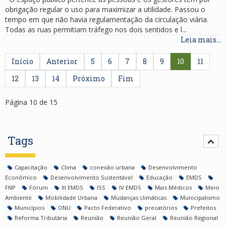
obrigação regular o uso para maximizar a utilidade. Passou o
tempo em que não havia regulamentação da circulação viária.
Todas as ruas permitiam tráfego nos dois sentidos e l...
Leia mais...
Início
Anterior
5
6
7
8
9
10
11
12
13
14
Próximo
Fim
Página 10 de 15
Tags
Capacitação
Clima
conexão urbana
Desenvolvimento
Econômico
Desenvolvimento Sustentável
Educação
EMDS
FNP
Fórum
III EMDS
ISS
IV EMDS
Mais Médicos
Meio
Ambiente
Mobilidade Urbana
Mudanças climáticas
Municipalismo
Municípios
ONU
Pacto Federativo
precatórios
Prefeitos
Reforma Tributária
Reunião
Reunião Geral
Reunião Regional