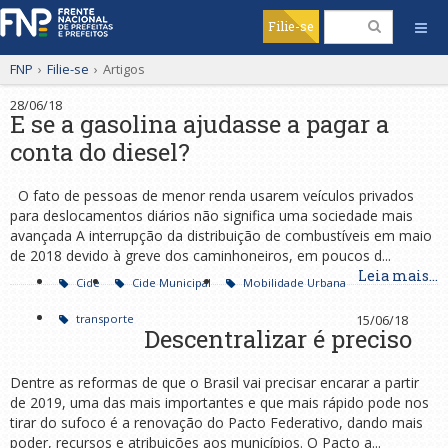
Filie-se
FNP
›
Filie-se
›
Artigos
28/06/18
E se a gasolina ajudasse a pagar a
conta do diesel?
O fato de pessoas de menor renda usarem veículos privados
para deslocamentos diários não significa uma sociedade mais
avançada A interrupção da distribuição de combustíveis em maio
de 2018 devido à greve dos caminhoneiros, em poucos d...
Leia mais...
Cide
Cide Municipal
Mobilidade Urbana
transporte
15/06/18
Descentralizar é preciso
Dentre as reformas de que o Brasil vai precisar encarar a partir
de 2019, uma das mais importantes e que mais rápido pode nos
tirar do sufoco é a renovação do Pacto Federativo, dando mais
poder, recursos e atribuições aos municípios. O Pacto a...