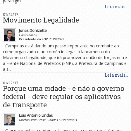
paradigm...
Leia mais...
01/12/17
Movimento Legalidade
Jonas Donizette
Campinas/SP
Presidente da FNP 2019/2021
Campinas está dando um passo importante no combate ao
crime organizado e ao comércio ilegal: o lançamento do
Movimento Legalidade, que irá promover a união de forças entre
a Frente Nacional de Prefeitos (FNP), a Prefeitura de Campinas e
a s...
Leia mais...
01/12/17
Porque uma cidade - e não o governo
federal - deve regular os aplicativos
de transporte
Luis Antonio Lindau
Diretor/ WRI Brasil Cidades Sustentáveis
O espaço público pertence às pessoas e os gestores têm por