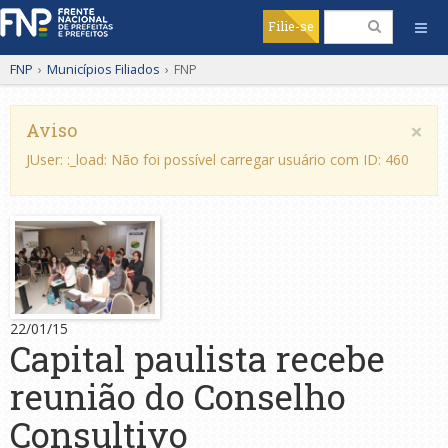
Filie-se
FNP
›
Municípios Filiados
›
FNP
×
Aviso
JUser: :_load: Não foi possível carregar usuário com ID: 460
22/01/15
Capital paulista recebe
reunião do Conselho
Consultivo