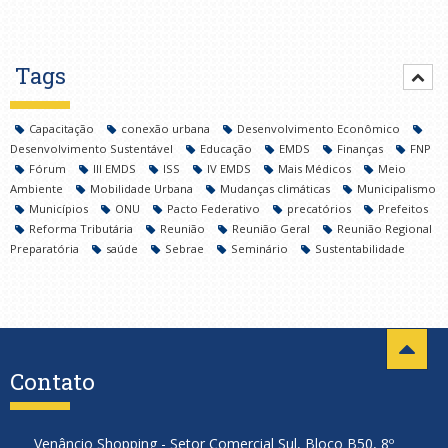
Tags
Capacitação
conexão urbana
Desenvolvimento Econômico
Desenvolvimento Sustentável
Educação
EMDS
Finanças
FNP
Fórum
III EMDS
ISS
IV EMDS
Mais Médicos
Meio
Ambiente
Mobilidade Urbana
Mudanças climáticas
Municipalismo
Municípios
ONU
Pacto Federativo
precatórios
Prefeitos
Reforma Tributária
Reunião
Reunião Geral
Reunião Regional
Preparatória
saúde
Sebrae
Seminário
Sustentabilidade
Contato
Venâncio Shopping - Setor Comercial Sul, Bloco B50, 8º